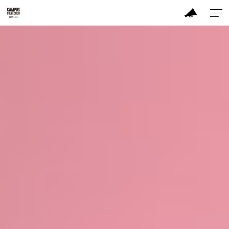
ABOUT
MODEL
BRAND
SALON
PERFORMANCE
TIME TABLE
TICKET / ACCESS